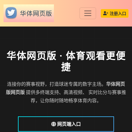
注册入口
华体网页版
· 体育观看更便
捷
连接你的赛事视野，打造球迷专属的数字主场。
华体网页
版网页版
提供多终端支持、高清视频、 实时比分与赛事推
荐，让你随时随地畅享体育内容。
网页端入口