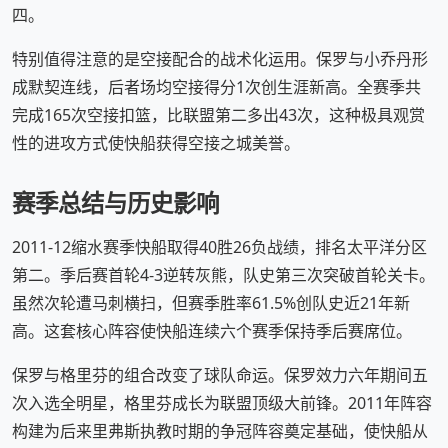
四。
特别值得注意的是空接配合的战术化运用。保罗与小乔丹形
成默契连线，后者场均空接得分1次创生涯新高。全赛季共
完成165次空接扣篮，比联盟第二多出43次，这种极具观赏
性的进攻方式使快船获得空接之城美誉。
赛季总结与历史影响
2011-12缩水赛季快船取得40胜26负战绩，排名太平洋分区
第二。季后赛首轮4-3逆转灰熊，队史第三次突破首轮关卡。
虽然次轮遭马刺横扫，但赛季胜率61.5%创队史近21年新
高。这套核心阵容使快船连续六个赛季保持季后赛席位。
保罗与格里芬的组合改变了球队命运。保罗效力六年期间五
次入选全明星，格里芬成长为联盟顶级大前锋。2011年阵容
构建为后来里弗斯执教时期的争冠阵容奠定基础，使快船从