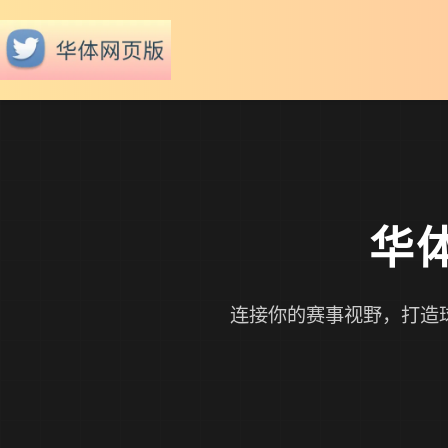
华
连接你的赛事视野，打造