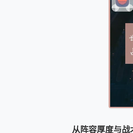
从阵容厚度与战