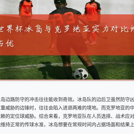
冰岛边路防守的冲击往往能收到奇效。冰岛队的边后卫虽然防守
双重威胁的边锋时，往往会陷入进退两难的境地。而克罗地亚的
依赖的定位球威胁。综合来看，克罗地亚队在人员选择、战术应
能维持正常的传球水准，冰岛想要在常规时间内占据场面和结果