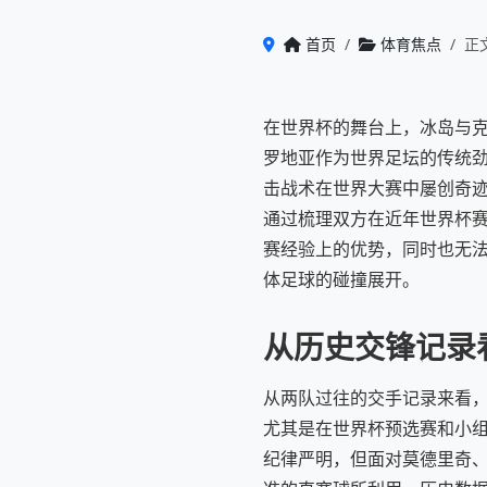
首页
体育焦点
正
在世界杯的舞台上，冰岛与
罗地亚作为世界足坛的传统劲
击战术在世界大赛中屡创奇
通过梳理双方在近年世界杯
赛经验上的优势，同时也无
体足球的碰撞展开。
从历史交锋记录
从两队过往的交手记录来看
尤其是在世界杯预选赛和小
纪律严明，但面对莫德里奇