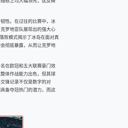
心指标上均大幅领先，这反映
守韧性。在过往的比赛中，冰
，克罗地亚队展现出的强大心
的落败模式揭示了冰岛在面对真
便会彻底暴露，从而让克罗地
多名在欧冠和五大联赛豪门效
然整体作战能力出色，但其球
史交锋记录不仅是数字的对
们具备夺冠热门的潜力，而这