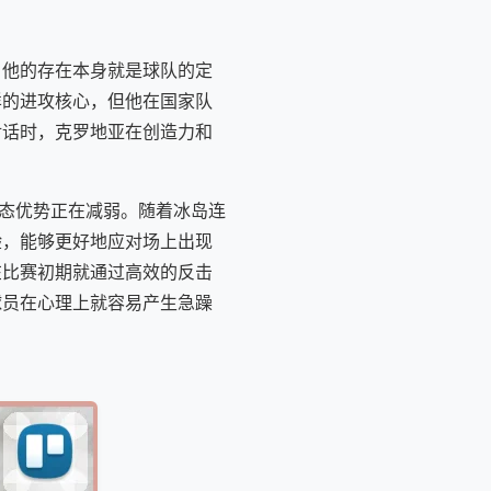
，他的存在本身就是球队的定
样的进攻核心，但他在国家队
对话时，克罗地亚在创造力和
心态优势正在减弱。随着冰岛连
验，能够更好地应对场上出现
在比赛初期就通过高效的反击
球员在心理上就容易产生急躁