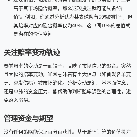
高于其市场隐含概率，那么这项投注就可能具备“价
值”。例如，你通过分析认为某支球队有50%的胜率，但
其赔率对应的隐含概率仅为40%，这中间10%的差值就
是潜在的价值空间。
关注赔率变动轨迹
赛前赔率的变动是一面镜子，反映了市场信息的聚合。突然
且大幅的赔率变动，通常意味着有重大信息（如首发名单变
更、突发伤病）被市场消化。分析变动是源于基本面信息，
还是单纯的资金压力，能帮助你判断赔率调整的合理性，避
免落入陷阱。
管理资金与期望
没有任何策略能保证百分百获胜。基于赔率计算的价值投注