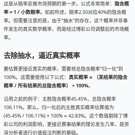
这是从赔率反推市场预期的第一步。公式非常简单：
隐含概
率 = 1 / 小数赔率
。如前所述，赔率2.50对应40%的隐含概
率。但需要注意的是，由于“抽水”的存在，这个概率并非事
件发生的真实数学概率，而是经过博彩公司调整后的市场概
率。
去除抽水，逼近真实概率
要估算更接近真实的概率，需要将总隐含概率“归一化”到
100%。这需要使用以下公式：
真实概率 ≈ （某结果的隐含
概率 / 所有结果的总隐含概率） × 100%
。
沿用之前的例子：主胜隐含概率45.45%，总隐含概率
106.11%。那么，归一化后的主胜真实概率估算值为
(45.45% / 106.11%) × 100% ≈ 42.83%。这个数值剔除了博
彩公司的利润影响，更接近赛事结果的理论发生几率，是资
深分析者进行价值投注判断的基础。