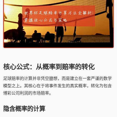
核心公式：从概率到赔率的转化
足球赔率的计算并非凭空臆想，而是建立在一套严谨的数学
模型之上。其核心在于将事件发生的真实概率，转化为包含
博彩公司利润的市场赔率。
隐含概率的计算