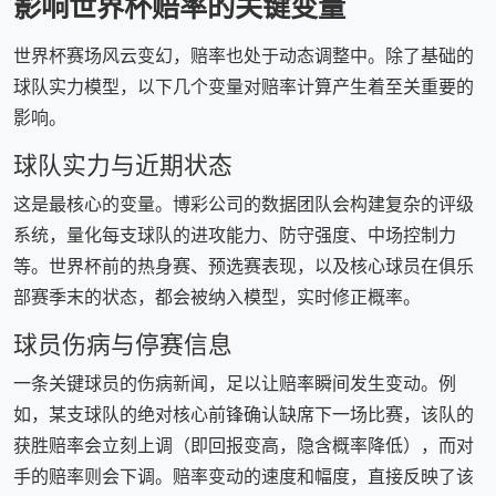
影响世界杯赔率的关键变量
世界杯赛场风云变幻，赔率也处于动态调整中。除了基础的
球队实力模型，以下几个变量对赔率计算产生着至关重要的
影响。
球队实力与近期状态
这是最核心的变量。博彩公司的数据团队会构建复杂的评级
系统，量化每支球队的进攻能力、防守强度、中场控制力
等。世界杯前的热身赛、预选赛表现，以及核心球员在俱乐
部赛季末的状态，都会被纳入模型，实时修正概率。
球员伤病与停赛信息
一条关键球员的伤病新闻，足以让赔率瞬间发生变动。例
如，某支球队的绝对核心前锋确认缺席下一场比赛，该队的
获胜赔率会立刻上调（即回报变高，隐含概率降低），而对
手的赔率则会下调。赔率变动的速度和幅度，直接反映了该