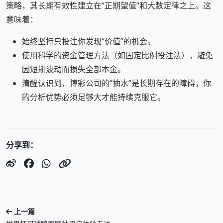
策略，其长期有效性建立在“正期望值”和大数定律之上。这
意味着：
始终坚持只投注你发现“价值”的机会。
使用科学的资金管理方法（如固定比例投注法），避免
因短期波动而损失全部本金。
清醒认识到，博彩公司的“抽水”是长期存在的障碍，你
的分析优势必须足够大才能持续克服它。
分享到：
上一篇