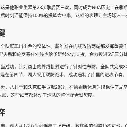
这是他职业生涯第28次季后赛三双，同时成为NBA历史上在季
后时刻还能保持100%的投篮命中率，这样的表现让主场球迷一
键
全队展现出出色的整体性。戴维斯在内线攻防两端都发挥重要作用
里夫斯和施罗德在外线也给予足够火力支援，合力投进6记三分
当成功，针对勇士的外线投射进行了针对性布防。全队共完成8
别是在第四节，湖人采用联防战术，成功遏制了库里的进攻节奏
素，八村垒和沃克联手贡献28分，在詹姆斯休息时段稳住了局
分入账，这些细节都体现了球队的整体配合默契度。
弈
典，湖人从1-2落后到连赢三场晋级，教练组的调整功不可没。