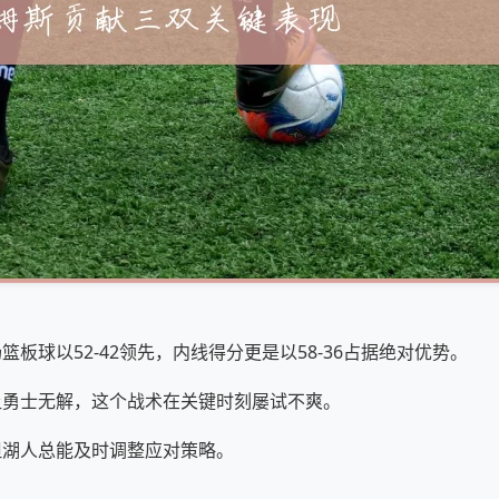
板球以52-42领先，内线得分更是以58-36占据绝对优势。
让勇士无解，这个战术在关键时刻屡试不爽。
但湖人总能及时调整应对策略。