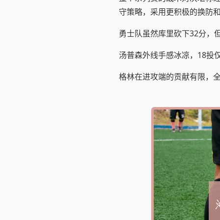
守策略，采用更积极的换防
勇士队虽然库里砍下32分，
汤普森外线手感冰凉，18投
格林在进攻端的贡献有限，全