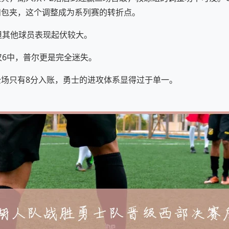
和包夹，这个调整成为系列赛的转折点。
但其他球员表现起伏较大。
仅6中，普尔更是完全迷失。
场只有8分入账，勇士的进攻体系显得过于单一。