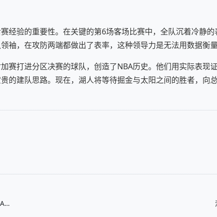
后赛经验的重要性。在关键的第6场客场比赛中，全队沉着冷静的
队领袖，在攻防两端都做出了表率，这种领导力是无法用数据衡
加赛打进分区决赛的球队，创造了NBA历史。他们用实际表现
宝贵的建队思路。现在，湖人将等待掘金与太阳之间的胜者，向
A…