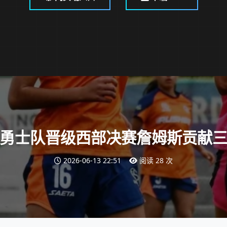
勇士队晋级西部决赛詹姆斯贡献
2026-06-13 22:51
阅读 28 次