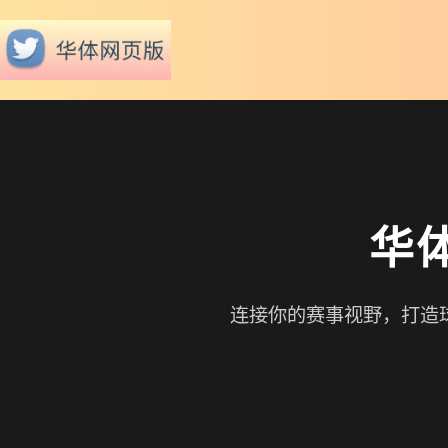
华
连接你的赛事视野，打造