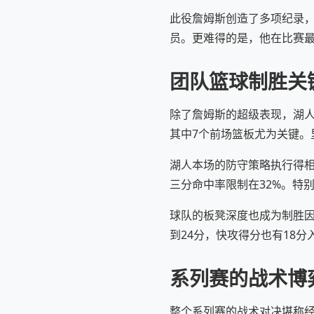
此役詹姆斯创造了多项纪录，
员。更难得的是，他在比赛最
团队篮球制胜关
除了詹姆斯的超级表现，湖人
其中7个前场篮板尤为关键。
湖人本场的防守策略执行得相
三分命中率限制在32%。特
球队的板凳深度也成为制胜因
到24分，快攻得分也有18
系列赛的战术博
整个系列赛的战术对决堪称经