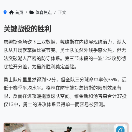
首页
体育焦点
正文
关键战役的胜利
詹姆斯全场砍下三双数据，戴维斯在内线展现统治力，湖人
队从开场就掌握比赛节奏。勇士队虽然外线手感火热，但无
法突破湖人严密的防守体系。第三节末段的一波12:2攻势彻
底拉开分差，为最终胜利奠定基础。
勇士队库里虽然得到32分，但全队三分球命中率仅35%，远
低于赛季平均水平。格林在防守端对詹姆斯的限制效果有
限，反而在进攻端拖累球队空间。维金斯和汤普森合计37投
仅13中，勇士的进攻体系显得单一而容易被预测。