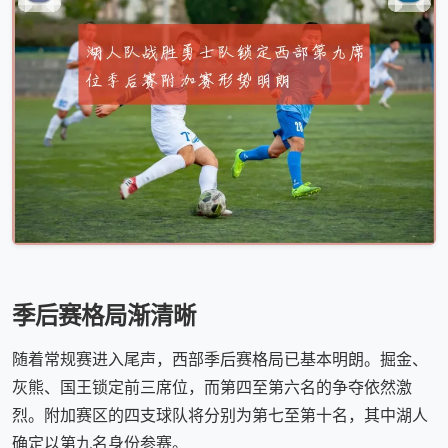
季后赛格局渐清晰
随着常规赛进入尾声，西部季后赛格局已基本明朗。掘金、
灰熊、国王锁定前三席位，而第四至第六名的争夺依然激
烈。附加赛区的四支球队将分别为第七至第十名，其中湖人
确定以第九名身份参赛。