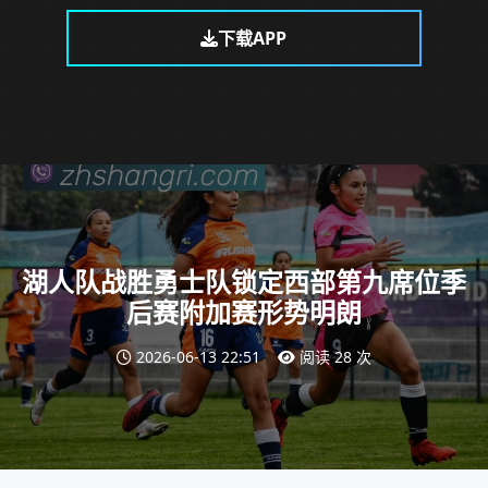
下载APP
湖人队战胜勇士队锁定西部第九席位季
后赛附加赛形势明朗
2026-06-13 22:51
阅读 28 次