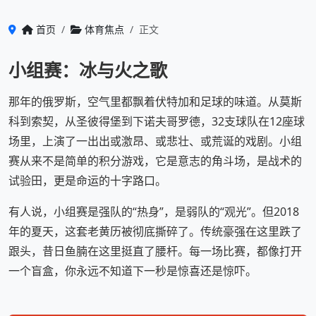
首页
体育焦点
正文
小组赛：冰与火之歌
那年的俄罗斯，空气里都飘着伏特加和足球的味道。从莫斯
科到索契，从圣彼得堡到下诺夫哥罗德，32支球队在12座球
场里，上演了一出出或激昂、或悲壮、或荒诞的戏剧。小组
赛从来不是简单的积分游戏，它是意志的角斗场，是战术的
试验田，更是命运的十字路口。
有人说，小组赛是强队的“热身”，是弱队的“观光”。但2018
年的夏天，这套老黄历被彻底撕碎了。传统豪强在这里跌了
跟头，昔日鱼腩在这里挺直了腰杆。每一场比赛，都像打开
一个盲盒，你永远不知道下一秒是惊喜还是惊吓。