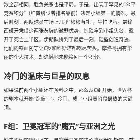
数全部相同，胜负关系也是平局。于是，出现了罕见的“公平
竞赛积分”（红黄牌少者排名靠前）决定小组第一的情况。最
后时刻，两队球员在场上几乎“彬彬有礼”，生怕吃牌。最终
西班牙凭借少两张黄牌的微弱优势，惊险拿到小组头名，避
开了死亡上半区。伊朗队拼到了最后一刻，险些创造奇迹，
他们的铁血防守让C罗和科斯塔都吃尽苦头。摩洛哥拥有华
丽的个人技术，却遗憾地未能换回一个积分。
冷门的温床与巨星的叹息
如果说前两个小组还在预料之中，那么从C组开始，世界杯
的剧本就开始“跑偏”了。冷门，成了小组赛阶段最热的关键
词。
F组：卫冕冠军的“魔咒”与亚洲之光
勒夫和他的德国战车，是抱着卫冕的决心来到俄罗斯的。首