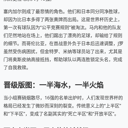
塞内加尔则成了最悲情的角色。他们和日本同分同净胜球，
却因为比日本多得了两张黄牌而出局。这是世界杯历史上，
第一次有球队因为“公平竞赛规则”被淘汰。马内和他的队友
们茫然地站在场上，他们踢出了漂亮的足球，却输给了规则
的细节。而哥伦比亚，在首战意外负于日本后迅速调整，J罗
虽然受伤病困扰，但金特罗、米纳等球员站了出来，尤其是
门将奥斯皮纳高接抵挡，帮助球队以两连胜锁定头名，完成
了自我救赎。
晋级版图：一半海水，一半火焰
当小组赛硝烟散尽，16强的名单出炉时，人们发现世界杯的
格局已经发生了微妙而深刻的裂变。传统意义上的“上半区”
和“下半区”，变成了名副其实的“死亡半区”和“开放半区”。