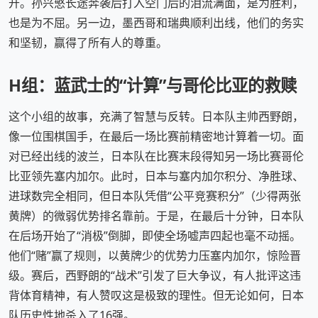
开。孙兴慜长途奔袭后打入空门后的泪流满面，是为胜利，
也是为不屈。另一边，墨西哥和瑞典顺利出线，他们的务实
和坚韧，赢得了所有人的尊重。
H组：蓝武士的“计算”与哥伦比亚的救赎
这个小组的故事，充满了智慧与反转。日本队主帅西野朗，
像一位围棋国手，在最后一场比赛前精密地计算着一切。面
对已经出线的波兰，日本队在比赛末段得知另一场比赛哥伦
比亚领先塞内加尔。此时，日本与塞内加尔积分、净胜球、
进球数完全相同，但日本队凭借“公平竞赛积分”（少得两张
黄牌）的微弱优势排名靠前。于是，在最后十分钟，日本队
在后场开始了“消极”倒脚，即使全场嘘声四起也毫不动摇。
他们“赌”赢了规则，以黄牌少的优势力压塞内加尔，惊险晋
级。赛后，西野朗的“战术”引发了巨大争议，有人批评这违
背体育精神，有人赞叹这是极致的理性。但无论如何，日本
队历史性地杀入了16强。