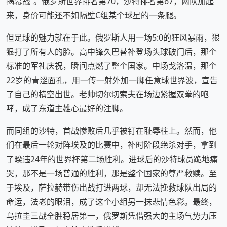
揭幕战”。俄罗斯世界排名第70，沙特排名第67，两队加起
来，身价可能还不如隔壁C组某个球星的一条腿。
但足球的魅力就在于此。俄罗斯人用一场5:0的狂风暴雨，狠
狠打了所有人的脸。高中锋久巴替补登场头球破门后，那个
标准的军礼庆祝，瞬间点燃了整个国家。中场戈洛温，那个
22岁的青涩面孔，用一传一射外加一脚任意球世界波，宣告
了自己的横空出世。老帅切尔切索夫在场边紧握双拳的咆
哮，成了东道主雄心最好的注脚。
而同组的沙特，首战惨败后几乎被钉在耻辱柱上。然而，他
们在最后一轮对阵埃及的比赛中，补时阶段绝杀对手，拿到
了暌违24年的世界杯第二场胜利。进球后的沙特球员跪地痛
哭，那不是一场普通的胜利，那是整个国家的尊严救赎。至
于埃及，萨拉赫带伤出战打进两球，却无法挽救球队出局的
命运，法老的眼泪，成了这个小组另一抹悲情色彩。最终，
乌拉圭三战全胜稳居第一，俄罗斯凭借强大的主场气势力压