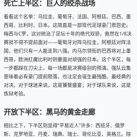
死亡上半区：巨人的绞杀战场
看看这个名单：乌拉圭、葡萄牙、法国、阿根廷、巴西、墨
西哥、比利时、日本。这简直是一部现代足球豪门恩怨史。
梅西与C罗，这对统治了足坛十年的绝代双骄，竟然在1/8决
赛就不得不提前面对——葡萄牙对阵乌拉圭，阿根廷对阵法
国，他们只有一人能走到八强。内马尔领衔的巴西将对上墨
西哥，欧洲红魔比利时则要面对顽强的日本。这个半区，每
一步都踩在刀尖上，每一场都是决赛级别的预演。强队云集
意味着必有豪门提前陨落，也注定会诞生最残酷、最经典的
对决。对于球迷来说，这是饕餮盛宴；对于球队来说，这是
炼狱考验。
开放下半区：黑马的黄金走廊
相比之下，下半区则显得“平易近人”许多：西班牙、俄罗
斯、克罗地亚、丹麦、瑞典、瑞士、哥伦比亚、英格兰。除