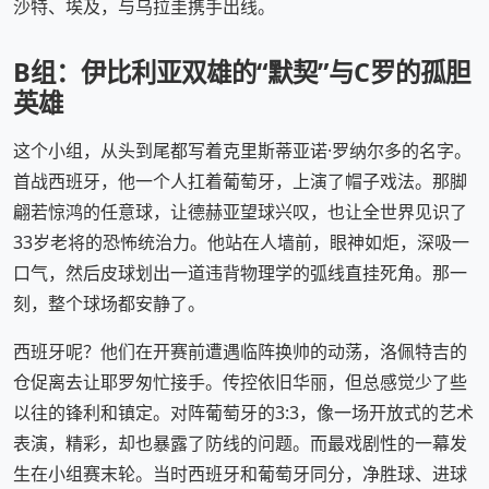
沙特、埃及，与乌拉圭携手出线。
B组：伊比利亚双雄的“默契”与C罗的孤胆
英雄
这个小组，从头到尾都写着克里斯蒂亚诺·罗纳尔多的名字。
首战西班牙，他一个人扛着葡萄牙，上演了帽子戏法。那脚
翩若惊鸿的任意球，让德赫亚望球兴叹，也让全世界见识了
33岁老将的恐怖统治力。他站在人墙前，眼神如炬，深吸一
口气，然后皮球划出一道违背物理学的弧线直挂死角。那一
刻，整个球场都安静了。
西班牙呢？他们在开赛前遭遇临阵换帅的动荡，洛佩特吉的
仓促离去让耶罗匆忙接手。传控依旧华丽，但总感觉少了些
以往的锋利和镇定。对阵葡萄牙的3:3，像一场开放式的艺术
表演，精彩，却也暴露了防线的问题。而最戏剧性的一幕发
生在小组赛末轮。当时西班牙和葡萄牙同分，净胜球、进球