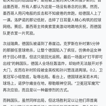
战墨西哥，所有人都认为这是一场没有悬念的比赛。然而，
墨西哥人用闪电般的反击和不知疲倦的奔跑，给德国人上了
一课。洛萨诺的那记低射，击碎了日耳曼人精心构筑的控球
网络。赛后，墨西哥主帅奥索里奥激动地跪地庆祝，而德国
队更衣室一片死寂。
次战瑞典，德国队被逼到了悬崖边。克罗斯在补时第5分钟
的那脚任意球绝杀，让整个德国陷入了疯狂，仿佛命运女神
终于回心转意。但这只是回光返照。最后一场面对“打平即可
出线”的韩国队，德国人全场狂轰滥炸，却始终无法敲开对手
大门，反而在补时阶段被金英权和孙兴慜连进两球。0:2，卫
冕冠军小组垫底，耻辱出局。看台上，德国球迷呆若木鸡；
球场上，诺伊尔瘫坐在地，穆勒眼神空洞。“卫冕冠军魔咒”
再次应验，而且是以一种最惨烈的方式。
而韩国队，虽然同样出局，但这场胜利足以让他们昂首离