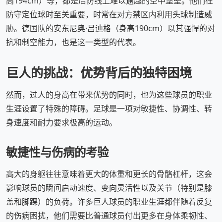
高194cm）等，都是后防线上难以逾越的空中堡垒。他们在
防守定位球时至关重要，时常在对方禁区内利用头球制造威
胁。德国队的安东尼奥·吕迪格（身高190cm）以其强悍的对
抗和制空能力，也是这一类型的代表。
巨人的挑战：优势背后的独特困境
然而，过人的身高在带来优势的同时，也为这些球员的职业
生涯设置了特殊的障碍。足球是一项对敏捷性、协调性、转
身速度和耐力要求极高的运动。
敏捷性与伤病的考验
高大的身躯往往意味着更大的体重和更长的骨骼杠杆，这会
影响球员的瞬间启动速度、变向灵活性以及关节（特别是膝
盖和脚踝）的负荷。许多巨人球员的职业生涯都伴随着反复
的伤病困扰，他们需要比普通球员付出更多在身体柔韧性、