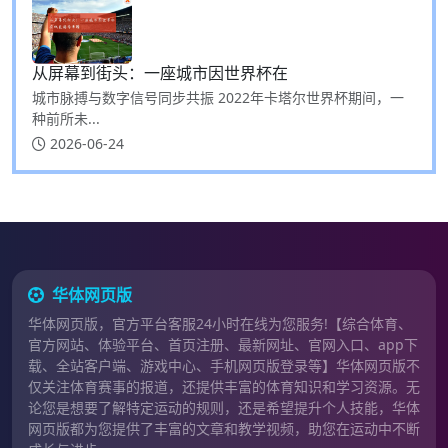
从屏幕到街头：一座城市因世界杯在
城市脉搏与数字信号同步共振 2022年卡塔尔世界杯期间，一
种前所未...
2026-06-24
华体网页版
华体网页版，官方平台客服24小时在线为您服务!【综合体育、
官方网站、体验平台、首页注册、最新网址、官网入口、app下
载、全站客户端、游戏中心、手机网页版登录等】华体网页版不
仅关注体育赛事的报道，还提供丰富的体育知识和学习资源。无
论您是想要了解特定运动的规则，还是希望提升个人技能，华体
网页版都为您提供了丰富的文章和教学视频，助您在运动中不断