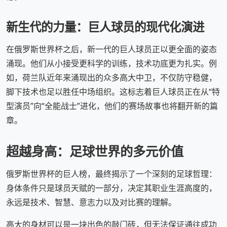
新生代的力量：巨人球员的现代化演进
在俄罗斯世界杯之后，新一代的巨人球员正以更全面的姿态
涌现。他们从小接受更科学的训练，技术功底更为扎实。例
如，荷兰队近年来涌现出的众多高大中卫，不仅防守稳健，
脚下技术也足以胜任中场组织。这标志着巨人球员正在从“特
型演员”向“全能战士”进化，他们的赛场故事也将翻开新的篇
章。
超越身高：足球世界的多元价值
俄罗斯世界杯的巨人榜，最终揭示了一个深刻的足球哲理：
身体条件只是球员天赋的一部分，决定其职业生涯高度的，
永远是技术、智慧、意志力以及对比赛的理解。
高大的身材可以是一块出色的敲门砖，但无法保证通往成功