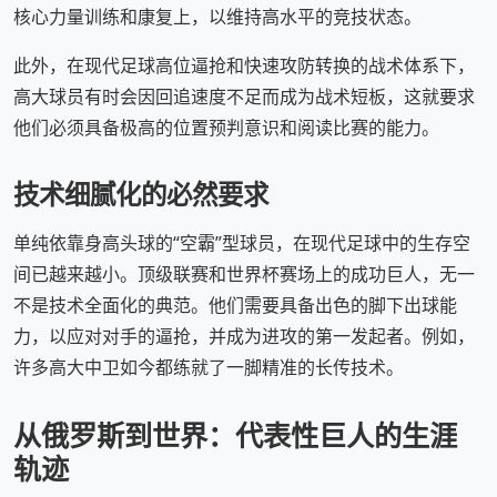
核心力量训练和康复上，以维持高水平的竞技状态。
此外，在现代足球高位逼抢和快速攻防转换的战术体系下，
高大球员有时会因回追速度不足而成为战术短板，这就要求
他们必须具备极高的位置预判意识和阅读比赛的能力。
技术细腻化的必然要求
单纯依靠身高头球的“空霸”型球员，在现代足球中的生存空
间已越来越小。顶级联赛和世界杯赛场上的成功巨人，无一
不是技术全面化的典范。他们需要具备出色的脚下出球能
力，以应对对手的逼抢，并成为进攻的第一发起者。例如，
许多高大中卫如今都练就了一脚精准的长传技术。
从俄罗斯到世界：代表性巨人的生涯
轨迹