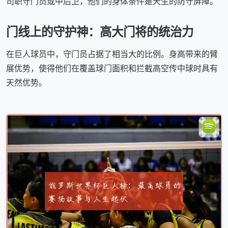
司职守门员或中后卫，他们的身体条件是天生的防守屏障。
门线上的守护神：高大门将的统治力
在巨人球员中，守门员占据了相当大的比例。身高带来的臂
展优势，使得他们在覆盖球门面积和拦截高空传中球时具有
天然优势。