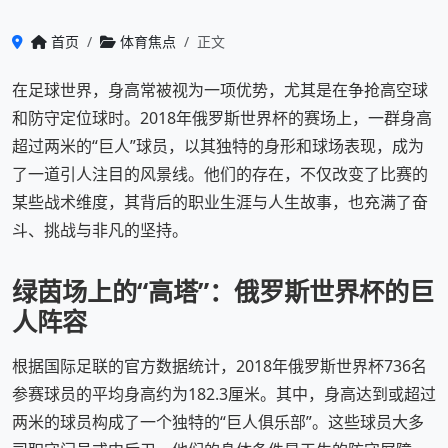
首页
体育焦点
正文
在足球世界，身高常被视为一项优势，尤其是在争抢高空球
和防守定位球时。2018年俄罗斯世界杯的赛场上，一群身高
超过两米的“巨人”球员，以其独特的身形和球场表现，成为
了一道引人注目的风景线。他们的存在，不仅改变了比赛的
某些战术维度，其背后的职业生涯与人生故事，也充满了奋
斗、挑战与非凡的坚持。
绿茵场上的“高塔”：俄罗斯世界杯的巨
人阵容
根据国际足联的官方数据统计，2018年俄罗斯世界杯736名
参赛球员的平均身高约为182.3厘米。其中，身高达到或超过
两米的球员构成了一个独特的“巨人俱乐部”。这些球员大多