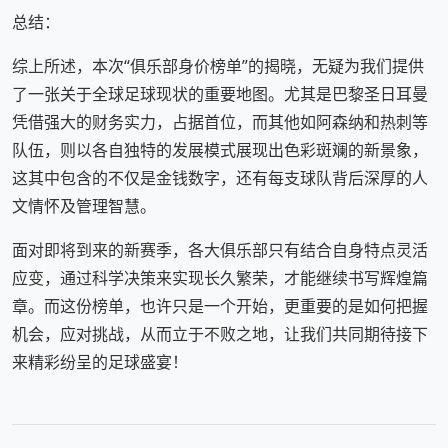
总结：
综上所述，本次“俱乐部身价榜单”的揭晓，无疑为我们提供
了一张关于全球足球现状的重要地图。尤其是巴黎圣日耳曼
凭借强大的财务实力，占据首位，而其他如阿森纳和热刺等
队伍，则以各自独特的发展模式展现出色彩斑斓的新景象，
这其中包含的不仅是金钱数字，还有每支球队背后深厚的人
文情怀及管理智慧。
面对即将到来的新赛季，各大俱乐部只有结合自身特点灵活
应变，通过科学决策来实现长久繁荣，才能继续书写辉煌篇
章。而这份榜单，也许只是一个开始，更重要的是如何把握
机会，应对挑战，从而立于不败之地，让我们共同期待接下
来精彩纷呈的足球盛宴！