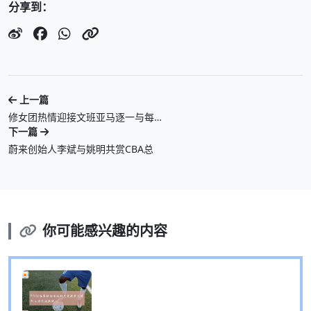
分享到：
上一篇
修女团热情迎接文班亚马逐一与每…
下一篇
蔚来创始人李斌与姚明共赏CBA总
你可能感兴趣的内容