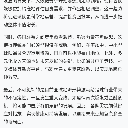
发展的背景下，大数据分析开始渗透到足球领域，使得各队
能够更加精准地评估自身需求，并作出相应调整。这一趋势
将促进球队更科学地运营，提高投资回报率，从而进一步推
动整体市值增长。
同时，各国联赛之间竞争愈发激烈，新兴力量不断崛起，这
使得传统豪门必须警惕潜在威胁。例如，在英超中，中小型
球队通过合理运用资源，同样可以挑战豪门地位。此外，多
元化收入来源也是未来发展的关键，比如通过电子竞技、社
交媒体等新兴平台，与粉丝建立更紧密联系，以实现品牌延
伸效应。
最后，不可忽视的是目前全球经济形势波动给足球行业带来
的不确定性。一旦发生重大变故，如疫情再次爆发或金融危
机，将可能冲击所有俱乐部的发展。因此，各队需提前做好
应对措施，实现健康可持续发展，以迎接未来更加复杂多变
的新局面。