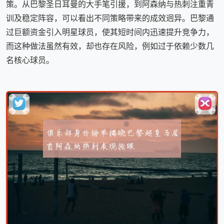
策。从巴黎圣日耳曼的大手笔引援，到阿森纳与热刺注重青
训及稳定阵容，可以看出不同策略带来的成效迥异。巴黎通
过巨额资金引入明星球员，使其短时间内迅速提升竞争力，
而这种做法虽然有效，却也存在风险，例如过于依赖少数几
名核心球员。