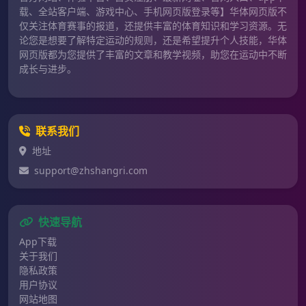
载、全站客户端、游戏中心、手机网页版登录等】华体网页版不
仅关注体育赛事的报道，还提供丰富的体育知识和学习资源。无
论您是想要了解特定运动的规则，还是希望提升个人技能，华体
网页版都为您提供了丰富的文章和教学视频，助您在运动中不断
成长与进步。
联系我们
地址
support@zhshangri.com
快速导航
App下载
关于我们
隐私政策
用户协议
网站地图