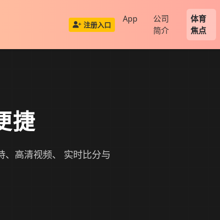
App
公司
体育
注册入口
简介
焦点
便捷
持、高清视频、 实时比分与