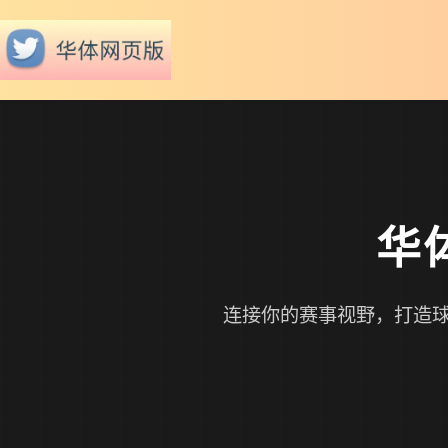
华
连接你的赛事视野，打造