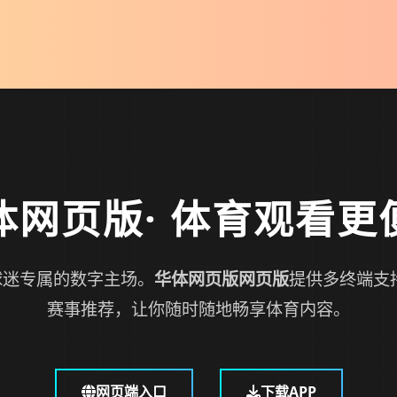
体网页版
· 体育观看更
球迷专属的数字主场。
华体网页版网页版
提供多终端支
赛事推荐，让你随时随地畅享体育内容。
网页端入口
下载APP