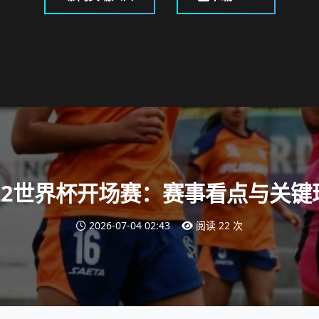
022世界杯开场赛：赛事看点与关键
2026-07-04 02:43
阅读 22 次