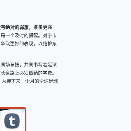
没有绝对的弱旅，准备更充
这是一个及时的提醒。对于卡
中争取更好的表现，以维护东
里同场竞技，共同书写着足球
成长道路上必须缴纳的学费。
，为接下来一个月的全球足球