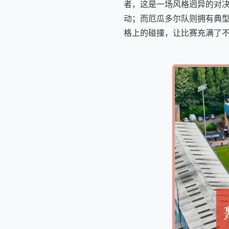
者，这是一场风格迥异的对决
动；而厄瓜多尔队则拥有典
格上的碰撞，让比赛充满了