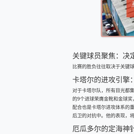
关键球员聚焦：决
比赛的胜负往往取决于关键
卡塔尔的进攻引擎
对于卡塔尔队，所有目光都集
的9个进球荣膺金靴和金球
配合也是卡塔尔进攻体系的
后卫的对抗中。他的表现，
厄瓜多尔的定海神