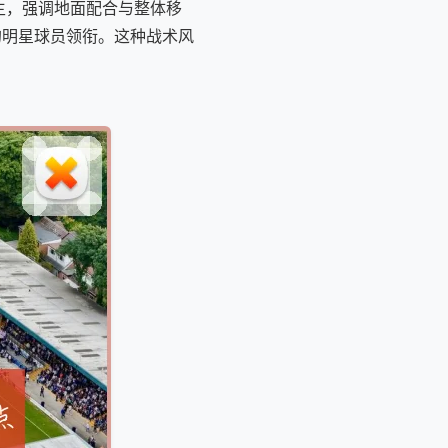
主，强调地面配合与整体移
的明星球员领衔。这种战术风