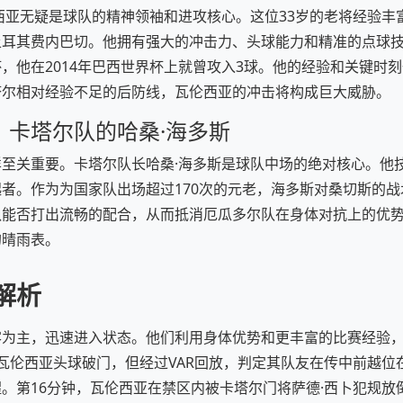
西亚无疑是球队的精神领袖和进攻核心。这位33岁的老将经验丰
土耳其费内巴切。他拥有强大的冲击力、头球能力和精准的点球
，他在2014年巴西世界杯上就曾攻入3球。他的经验和关键时
塔尔相对经验不足的后防线，瓦伦西亚的冲击将构成巨大威胁。
：卡塔尔队的哈桑·海多斯
至关重要。卡塔尔队长哈桑·海多斯是球队中场的绝对核心。他
者。作为为国家队出场超过170次的元老，海多斯对桑切斯的
队能否打出流畅的配合，从而抵消厄瓜多尔队在身体对抗上的优
的晴雨表。
解析
客为主，迅速进入状态。他们利用身体优势和更丰富的比赛经验
瓦伦西亚头球破门，但经过VAR回放，判定其队友在传中前越位
。第16分钟，瓦伦西亚在禁区内被卡塔尔门将萨德·西卜犯规放